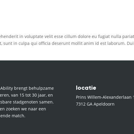
rehenderit in voluptate velit esse cillum dolore eu fugiat nulla paria
, sunt in culpa qui officia deserunt mollit anim id est laborum. Dui
locatie
l Ability brengt behulpzame
eren, van 15 tot 30 jaar, en
Prins Willem-Alexanderlaan 
sbare stadgenoten samen.
7312 GA Apeldoorn
en zoeken we naar een
sende match.