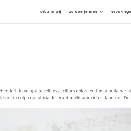
dit zijn wij
zo doe je mee
ervaring
rehenderit in voluptate velit esse cillum dolore eu fugiat nulla paria
, sunt in culpa qui officia deserunt mollit anim id est laborum. Dui