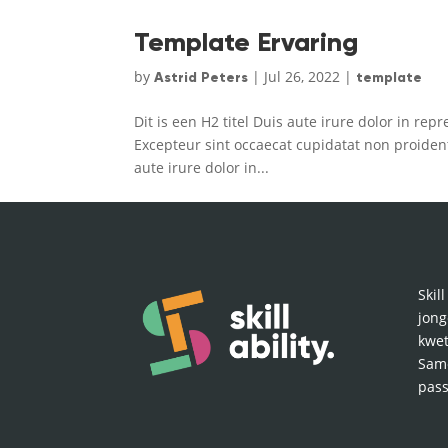
Template Ervaring
by
|
Jul 26, 2022
|
Astrid Peters
template
Dit is een H2 titel Duis aute irure dolor in rep
Excepteur sint occaecat cupidatat non proident
aute irure dolor in...
Skil
jong
kwet
Sam
pas