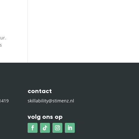
tur.
s
contact
1419
skillability@stimenz.nl
volg ons op