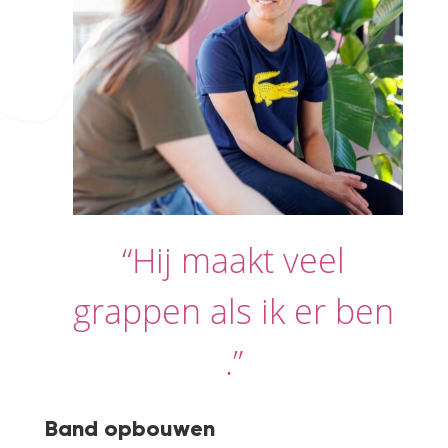
“Hij maakt veel
grappen als ik er ben
.”
Band opbouwen