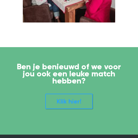
Ben je benieuwd of we voor
jou ook een leuke match
hebben?
Klik hier!