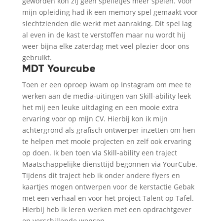
geworden kon zij geen spelletjes meer spelen. Voor
mijn opleiding had ik een memory spel gemaakt voor
slechtzienden die werkt met aanraking. Dit spel lag
al even in de kast te verstoffen maar nu wordt hij
weer bijna elke zaterdag met veel plezier door ons
gebruikt.
MDT Yourcube
Toen er een oproep kwam op Instagram om mee te
werken aan de media-uitingen van Skill-ability leek
het mij een leuke uitdaging en een mooie extra
ervaring voor op mijn CV. Hierbij kon ik mijn
achtergrond als grafisch ontwerper inzetten om hen
te helpen met mooie projecten en zelf ook ervaring
op doen. Ik ben toen via Skill-ability een traject
Maatschappelijke diensttijd begonnen via YourCube.
Tijdens dit traject heb ik onder andere flyers en
kaartjes mogen ontwerpen voor de kerstactie Gebak
met een verhaal en voor het project Talent op Tafel.
Hierbij heb ik leren werken met een opdrachtgever
en verschillende wensen..