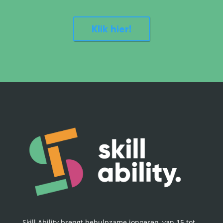
Klik hier!
Skill Ability brengt behulpzame jongeren, van 15 tot